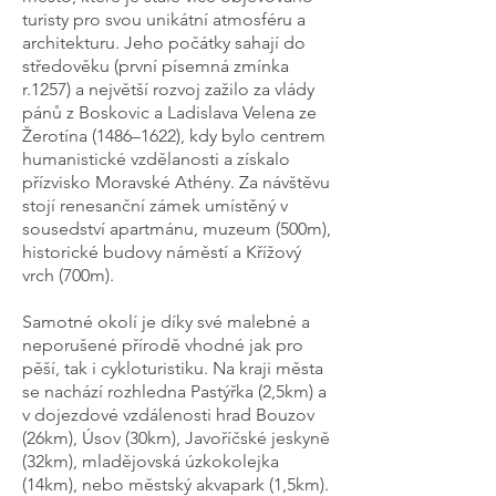
turisty pro svou unikátní atmosféru a
architekturu. Jeho počátky sahají do
středověku (první písemná zmínka
r.1257) a největší rozvoj zažilo za vlády
pánů z Boskovic a Ladislava Velena ze
Žerotína (1486–1622), kdy bylo centrem
humanistické vzdělanosti a získalo
přízvisko Moravské Athény. Za návštěvu
stojí renesanční zámek umístěný v
sousedství apartmánu, muzeum (500m),
historické budovy náměstí a Křížový
vrch (700m).
Samotné okolí je díky své malebné a
neporušené přírodě vhodné jak pro
pěší, tak i cykloturistiku. Na kraji města
se nachází rozhledna Pastýřka (2,5km) a
v dojezdové vzdálenosti hrad Bouzov
(26km), Úsov (30km), Javoříčské jeskyně
(32km), mladějovská úzkokolejka
(14km), nebo městský akvapark (1,5km).