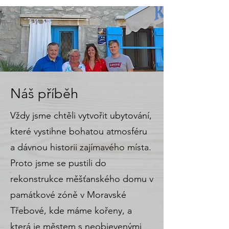
Náš příběh
Vždy jsme chtěli vytvořit ubytování,
které vystihne bohatou atmosféru
a dávnou historii zajímavého místa.
Proto jsme se pustili do
rekonstrukce měšťanského domu v
památkové zóně v Moravské
Třebové, kde máme kořeny, a
která je městem s neobjevenými