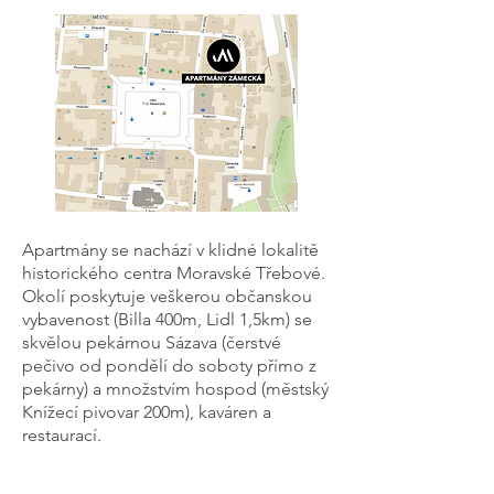
Apartmány se nachází v klidné lokalitě
historického centra Moravské Třebové.
Okolí poskytuje veškerou občanskou
vybavenost (Billa 400m, Lidl 1,5km) se
skvělou pekárnou Sázava (čerstvé
pečivo od pondělí do soboty přímo z
pekárny) a množstvím hospod (městský
Knížecí pivovar 200m), kaváren a
restaurací.