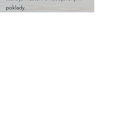
poklady.
Počátky domu sahají do 16. století
a při jeho rekonstrukci jsme dbali
na zachování původních prvků a
materiálů. Ubytování se tak
vyznačuje autentickou atmosférou,
která společně s komfortním
vybavením udělá Váš pobyt
jedinečným. Mimo jiné, díky silným
středověkým zdím je zde i v
parných dnech příjemné klima.
Věříme, že stejně jako my rádi